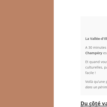
La Vallée-d’Il
A 30 minutes
Champéry
es
Et quand vous
culturelles, 
facile !
Voilà qu’une p
dans un périmè
Du côté va