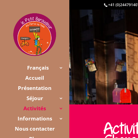
+41 (0)24479140
Français
Accueil
Présentation
Séjour
Activités
Informations
Activ
Nous contacter