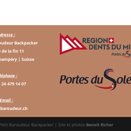
dresse :
roudeur Backpacker
 de la fin 11
hampéry | Suisse
léphone :
) 24 479 14 07
Email :
ebaroudeur.ch
Petit Baroudeur Backpacker | Site et photos
Benoit Richer