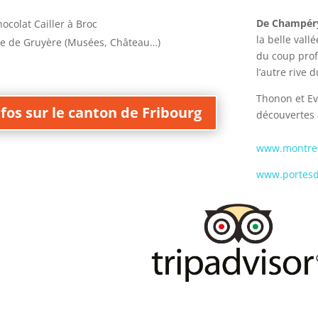
De Champér
ocolat Cailler à Broc
la belle val
age de Gruyère (Musées, Château…)
du coup prof
l’autre rive 
Thonon et Evi
nfos sur le canton de Fribourg
découvertes 
www.montreu
www.portesd