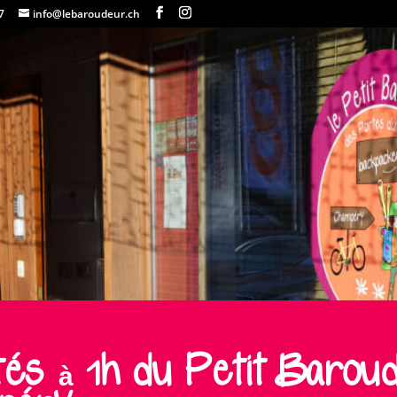
7
info@lebaroudeur.ch
ités à 1h du Petit Barou