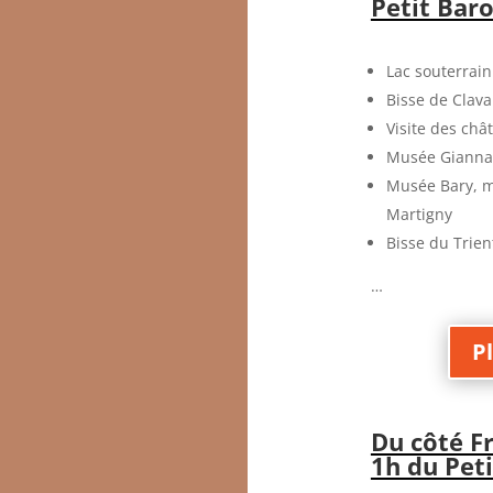
Petit Bar
Lac souterrain
Bisse de Clav
Visite des châ
Musée Gianna
Musée Bary, m
Martigny
Bisse du Trien
…
Pl
Du côté Fr
1h du Pet