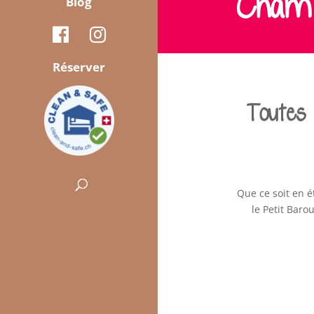
Cham
Blog
Réserver
Toutes 
Que ce soit en é
le Petit Bar