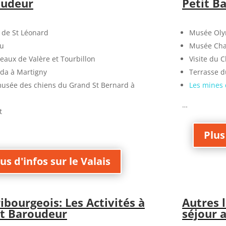
oudeur
Petit B
 de St Léonard
Musée Oly
au
Musée Cha
teaux de Valère et Tourbillon
Visite du 
da à Martigny
Terrasse d
usée des chiens du Grand St Bernard à
Les mines 
…
t
Plus
us d'infos sur le Valais
ibourgeois: Les Activités à
Autres 
it Baroudeur
séjour 