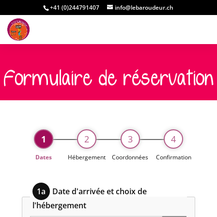
+41 (0)244791407
info@lebaroudeur.ch
Formulaire de réservation
1
2
3
4
Dates
Hébergement
Coordonnées
Confirmation
1a
Date d'arrivée et choix de
l'hébergement