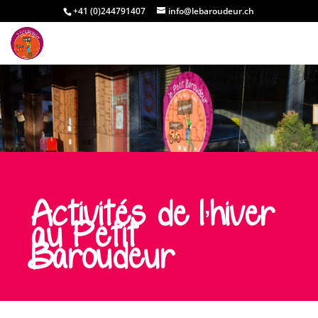
+41 (0)244791407
info@lebaroudeur.ch
Activités de l’hiver
au Petit
Baroudeur